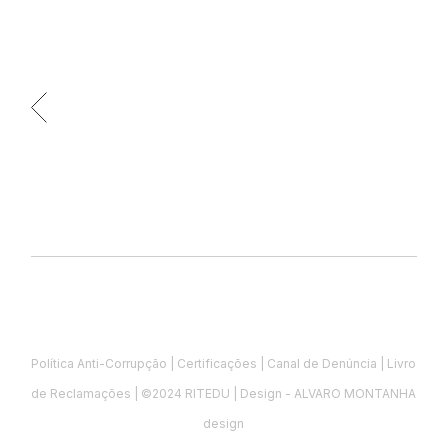
Política Anti-Corrupção
|
Certificações
|
Canal de Denúncia
|
Livro
de Reclamações
| ©2024 RITEDU | Design - ALVARO MONTANHA
design